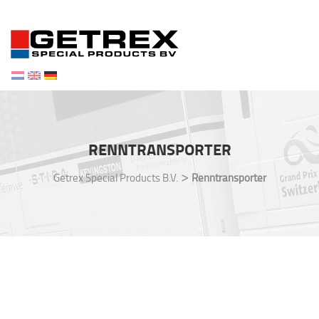
Toggl
navig
RENNTRANSPORTER
>
Getrex Special Products B.V.
Renntransporter