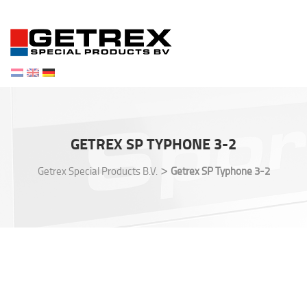
Toggl
navig
GETREX SP TYPHONE 3-2
>
Getrex Special Products B.V.
Getrex SP Typhone 3-2