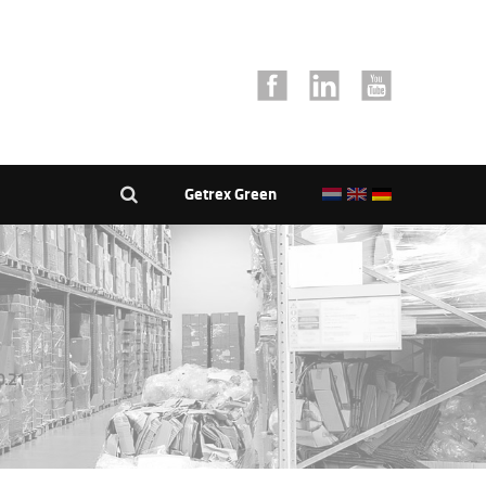
Getrex Green
0.21