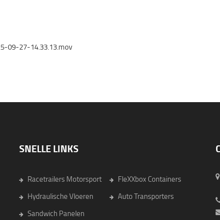
25-09-27-14.33.13.mov
SNELLE LINKS
Racetrailers Motorsport
FleXXbox Containers
6
Hydraulische Vloeren
Auto Transporters
Sandwich Panelen