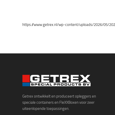
https://www.getrex.nl/wp-content/uploads/2026/05/20
Getrex ontwikkelt en produceert opleggers en
speciale containers en FleXXBoxen voor zeer
uiteenlopende toepassingen.