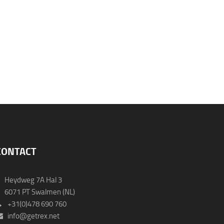
CONTACT
Heydweg 7A Hal 3
071 PT Swalmen (NL)
+31(0)478 690 760
info@getrex.net