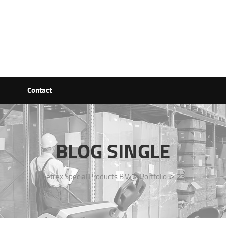
Contact
BLOG SINGLE
>
>
Getrex Special Products B.V.
Portfolio
23