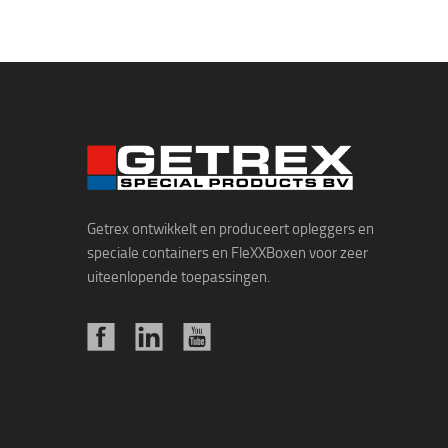
Getrex ontwikkelt en produceert opleggers en
speciale containers en FleXXBoxen voor zeer
uiteenlopende toepassingen.