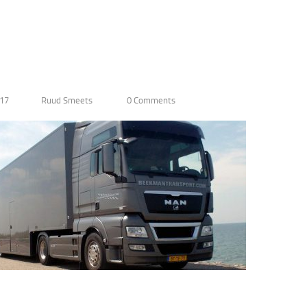
17
Ruud Smeets
0 Comments