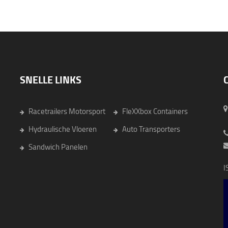
SNELLE LINKS
Racetrailers Motorsport
FleXXbox Containers
6
Hydraulische Vloeren
Auto Transporters
Sandwich Panelen
I