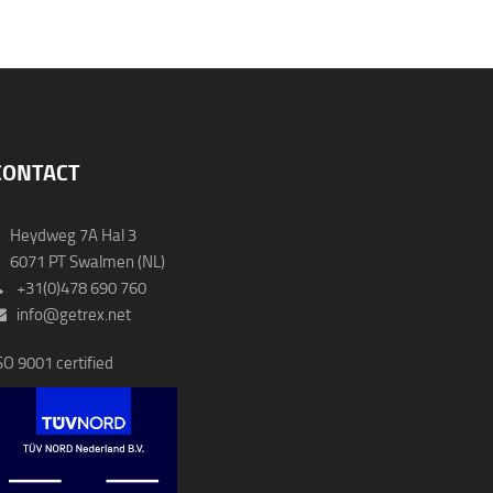
CONTACT
Heydweg 7A Hal 3
071 PT Swalmen (NL)
+31(0)478 690 760
info@getrex.net
SO 9001 certified